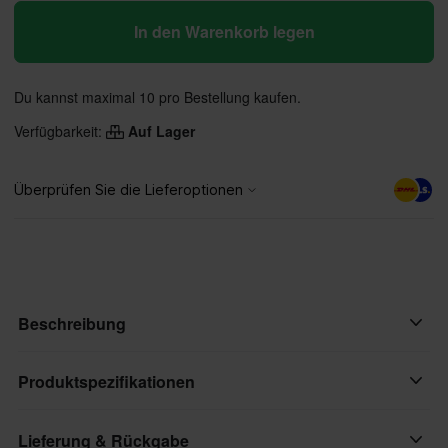
In den Warenkorb legen
Du kannst maximal 10 pro Bestellung kaufen.
Verfügbarkeit:
Auf Lager
Beschreibung
Zündungsschalter mit Schlüssel und Anschluss für Dirt Bikes und
Produktspezifikationen
ATVs. Dieser 4-adrige Zündungsschalter passt zu vielen
verschiedenen Fahrzeugen. Verkabelungsschema:
Lieferung & Rückgabe
Marke