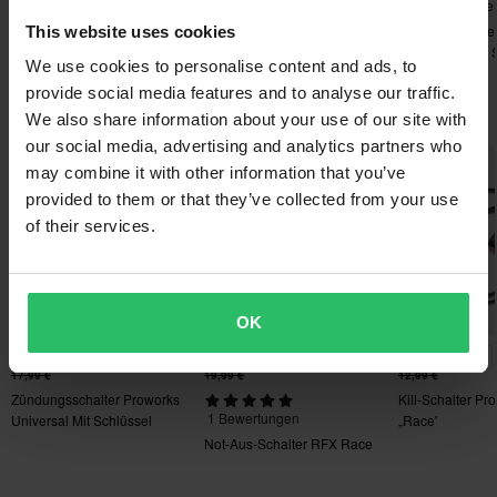
5 Bewertungen
112 Bewertungen
70 Bewertunge
zurückgeben. Rücksendekosten fallen an. *Das Rückgaberecht
Proworks Timer/Tachometer
Motocross
NGK Zündkerze 
This website uses cookies
gilt nicht für personalisierte oder speziell angefertigte Produkte.
Tachometer
Kettenschmiermittel
Nach Motorrad 
We use cookies to personalise content and ads, to
Proworks 400 ml
Weitere Einzelheiten und Bedingungen findest du in der Rubrik
provide social media features and to analyse our traffic.
Kundenbetreuung-Bereich
.
Das könnte dir auch gefallen
We also share information about your use of our site with
our social media, advertising and analytics partners who
Hammerpreis!
Hammerpreis!
Hammerpreis!
may combine it with other information that you’ve
provided to them or that they’ve collected from your use
of their services.
OK
-33%
-20%
-31%
11,99 €
15,99 €
8,99 €
17,99 €
19,99 €
12,99 €
Zündungsschalter Proworks
Kill-Schalter Pr
1 Bewertungen
Universal Mit Schlüssel
„Race'
Not-Aus-Schalter RFX Race