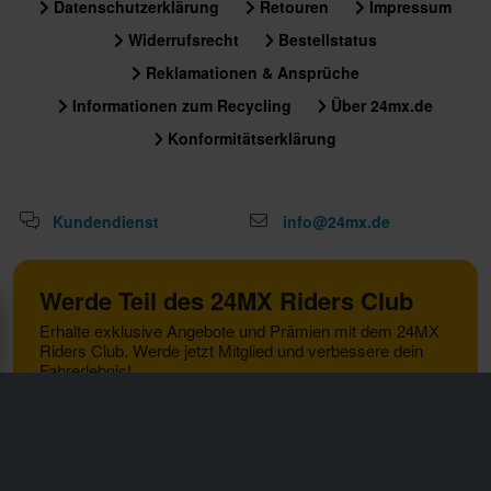
Datenschutzerklärung
Retouren
Impressum
Widerrufsrecht
Bestellstatus
Reklamationen & Ansprüche
Informationen zum Recycling
Über 24mx.de
Konformitätserklärung
Kundendienst
info@24mx.de
Werde Teil des 24MX Riders Club
Erhalte exklusive Angebote und Prämien mit dem 24MX
Riders Club. Werde jetzt Mitglied und verbessere dein
Fahrerlebnis!
Weitere Informationen
Anmelden