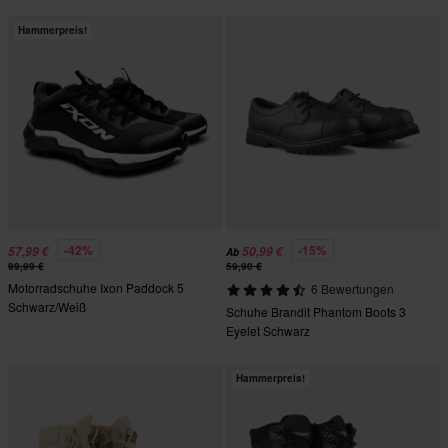
Hammerpreis!
-42%
-15%
57,99 €
50,99 €
Ab
99,99 €
59,90 €
Motorradschuhe Ixon Paddock 5
6 Bewertungen
Schwarz/Weiß
Schuhe Brandit Phantom Boots 3
Eyelet Schwarz
Hammerpreis!