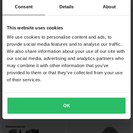
Stiefel Brandit Defense Olivgrün
Stiefel Brandit Para Schwarz
Consent
Details
About
Hammerpreis!
This website uses cookies
We use cookies to personalise content and ads, to
provide social media features and to analyse our traffic.
We also share information about your use of our site with
our social media, advertising and analytics partners who
may combine it with other information that you’ve
provided to them or that they’ve collected from your use
of their services.
-11%
-33%
61,99 €
46,99 €
69,90 €
69,90 €
2 Bewertungen
24 Bewertungen
OK
Stiefel Brandit Phantom 10 Eyelet
Stiefel Brandit Phantom 14-Eyelet
Schwarz
Schwarz
Hammerpreis!