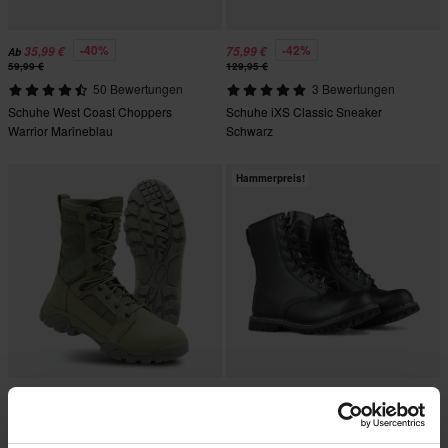
-40%
-42%
35,99 €
75,99 €
Ab
59,99 €
129,95 €
50 Bewertungen
3 Bewertungen
Schuhe West Coast Choppers
Schuhe iXS Classic Sneaker
Warrior Marineblau
Schwarz
Hammerpreis!
58,99 €
-21%
Ab
54,99 €
Ab
64,90 €
69,90 €
1 Bewertungen
10 Bewertungen