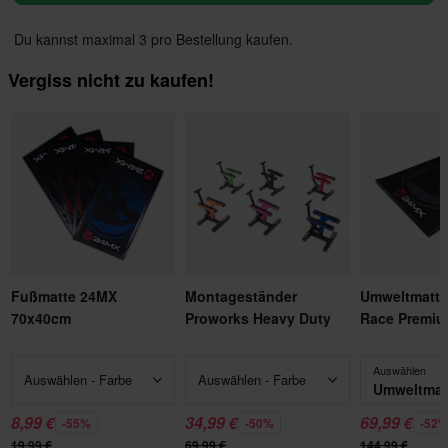
Du kannst maximal 3 pro Bestellung kaufen.
Vergiss nicht zu kaufen!
Fußmatte 24MX
Montageständer
Umweltmatt
70x40cm
Proworks Heavy Duty
Race Premiu
Auswählen
Auswählen - Farbe
Auswählen - Farbe
8,99 €
34,99 €
69,99 €
-55%
-50%
-52
19,99 €
69,99 €
144,99 €