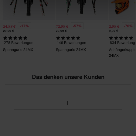
-17%
-57%
-70%
24,99 €
12,99 €
2,99 €
29,99 €
29,99 €
9,99 €
278 Bewertungen
146 Bewertungen
834 Bewertung
Spanngurte 24MX
Spanngurte 24MX
Anhängerkupplu
24MX
Das denken unsere Kunden