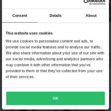
Motorradständern, bis hin zu Magnetschalen.
werden wir diesen Preis anpassen. Unsere Preisgarantie gilt
innerhalb von 14 Tagen nach deinem Kauf.
Alle Produkte von Proworks anzeigen
Consent
Details
About
Kostenloser Versand über 200€*
Bestellungen über 200€ werden kostenlos versendet! *Bitte
beachten: Dies gilt nicht für sperrige Produkte!
This website uses cookies
-59%
-50%
-59
119,99 €
99,99 €
119,99 €
We use cookies to personalise content and ads, to
Senden
60-Tage-Rückgaberecht*
289,99 €
199,99 €
289,99 €
provide social media features and to analyse our traffic.
Du kannst deine Bestellung innerhalb von 60 Tagen
We also share information about your use of our site with
8228 Bewertungen
294 Bewertungen
201 Bewertung
zurückgeben. Rücksendekosten fallen an. *Das Rückgaberecht
our social media, advertising and analytics partners who
Rennzelt Mit Wänden 24MX
Rennzelt 24MX Easy-Up
Rennzelt mit W
gilt nicht für personalisierte oder speziell angefertigte Produkte.
Easy-Up Schwarz
Schwarz
Easy-Up-Rennze
may combine it with other information that you’ve
Weitere Einzelheiten und Bedingungen findest du in der Rubrik
provided to them or that they’ve collected from your use
Kundenbetreuung-Bereich
.
Das könnte dir auch gefallen
of their services.
Hammerpreis!
Hammerpreis!
OK