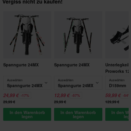
Vergiss nicht zu kaufen!
Spanngurte 24MX
Spanngurte 24MX
Unterlegkeile
Proworks 12-
Auswählen
Auswählen
Auswählen
Spanngurte 24MX
Spanngurte 24MX
D159mm
24,99 €
12,99 €
59,99 €
-17%
-57%
-54
29,99 €
29,99 €
129,99 €
In den Warenkorb
In den Warenkorb
In den W
legen
legen
leg