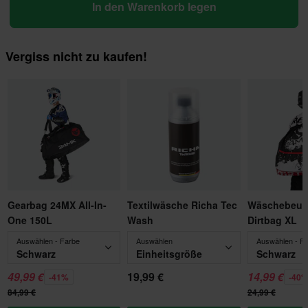
In den Warenkorb legen
Vergiss nicht zu kaufen!
Gearbag 24MX All-In-
Textilwäsche Richa Tec
Wäschebeut
One 150L
Wash
Dirtbag XL
Auswählen - Farbe
Auswählen
Auswählen - F
Schwarz
Einheitsgröße
Schwarz
49,99 €
19,99 €
14,99 €
-41%
-40
84,99 €
24,99 €