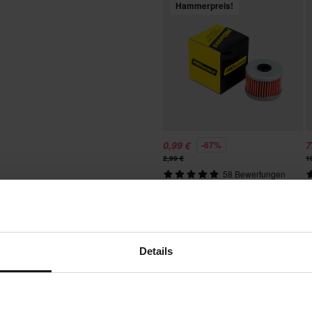
e Werkzeugsets, Werkzeugkästen,
Hammerpreis!
ennoch einen besseren Preis bei
 Unsere Preisgarantie gilt
0,99 €
7
-67%
chten: Dies gilt nicht für
2,99 €
1
58 Bewertungen
Proworks Ölfilter
M
P
ben. Rücksendekosten fallen an.
l angefertigte Produkte. Weitere
Details
nbetreuung-Bereich
.
Das denken unsere Kunden