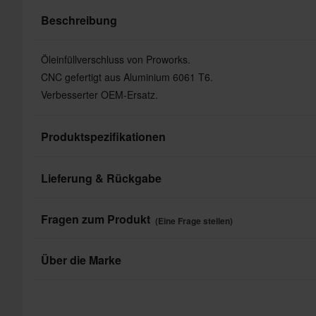
Beschreibung
Öleinfüllverschluss von Proworks.
CNC gefertigt aus Aluminium 6061 T6.
Verbesserter OEM-Ersatz.
Produktspezifikationen
Lieferung & Rückgabe
Marke
Dieses Produkt ist innerhalb folgender Fristen versandfertig:
Fragen zum Produkt
(Eine Frage stellen)
wird abgeschickt, sobald alle Ihre Produkte bereit sind. Auf d
voraussichtliche Lieferzeit für die gesamte Bestellung.
Eine Frage stellen
Über die Marke
Schnelle Lieferungen
Proworks bietet preiswerte Werkzeuge und Zubehör, die in d
Täglich versenden wir Bestellungen quer durch ganz Europa.