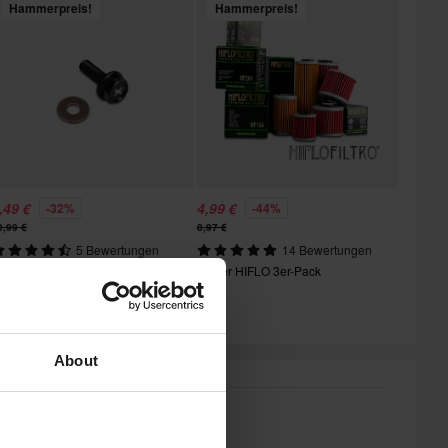
Hammerpreis!
Hammerpreis!
,49 €
4,99 €
-32%
-44%
0,99 €
8,97 €
5 Bewertungen
14 Bewertungen
agnetische Ölablassschraube
Olfilter HIFLO 3er-Pack
roworks
About