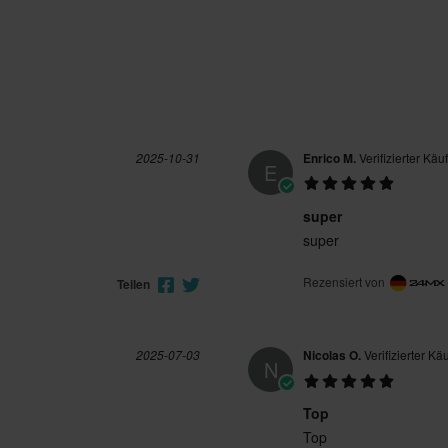
2025-10-31
Enrico M.
Verifizierter Käu
E
super
super
Rezensiert von
Teilen
2025-07-03
Nicolas O.
Verifizierter Kä
N
Top
Top