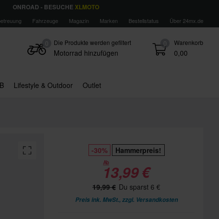
ONROAD - BESUCHE
XLMOTO
etreuung
Fahrzeuge
Magazin
Marken
Bestellstatus
Über 24mx.de
Die Produkte werden gefiltert
Warenkorb
0
0
Motorrad hinzufügen
0,00
B
Lifestyle & Outdoor
Outlet
-30%
Hammerpreis!
Ab
13,99 €
19,99 €
Du sparst 6 €
Preis ink. MwSt., zzgl.
Versandkosten