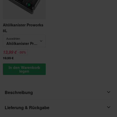
Altölkanister Proworks
8L
Auswählen
Altölkanister Proworks 8L
13,99 €
-30%
19,99 €
In den Warenkorb
legen
Beschreibung
3er Pack Ölfilter von Twenty!
Lieferung & Rückgabe