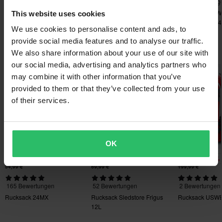
• Reflektierendes Logo
169 Bewertungen
759 Bewertungen
566 Bewertung
zurückgeben. Rücksendekosten fallen an. *Das Rückgaberecht
• Carbon-Look
Rucksack XLMOTO
Rucksack Wasserdicht
Satteltaschen W
This website uses cookies
gilt nicht für personalisierte oder speziell angefertigte Produkte.
Slipstream Wasserdicht
XLMOTO H2O
XLMOTO H2O 4
• Spezielles 15-Zoll-Laptopfach
We use cookies to personalise content and ads, to
Weitere Einzelheiten und Bedingungen findest du in der Rubrik
• Abmessungen: 51 x 35 x 13 cm
provide social media features and to analyse our traffic.
Kundenbetreuung-Bereich
.
Das könnte dir auch gefallen
• Volumen: 24 L
We also share information about your use of our site with
• Gewicht: 748 g.
our social media, advertising and analytics partners who
Hammerpreis!
Hammerpreis!
may combine it with other information that you’ve
provided to them or that they’ve collected from your use
of their services.
OK
-43%
-51%
-61%
19,99 €
33,99 €
77,99 €
34,99 €
69,99 €
199,99 €
165 Bewertungen
52 Bewertungen
2 Bewertungen
Rucksack 24MX
Rucksack Sledstore Frigus
Rucksack USWE
12L