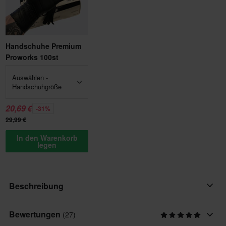
Handschuhe Premium
Proworks 100st
Auswählen -
Handschuhgröße
20,69 €
-31%
29,99 €
In den Warenkorb
legen
Beschreibung
Bewertungen
Jetzt! Mehr kaufen, mehr sparen!
(27)