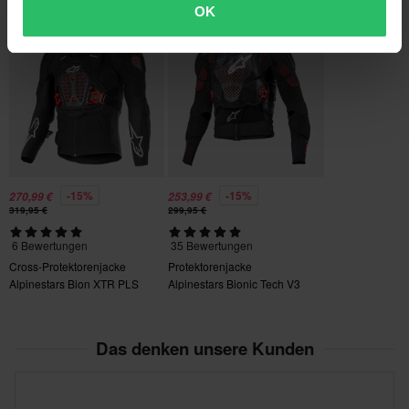
OK
Hammerpreis!
Hammerpreis!
-15%
-15%
270,99 €
253,99 €
319,95 €
299,95 €
6 Bewertungen
35 Bewertungen
Cross-Protektorenjacke
Protektorenjacke
Alpinestars Bion XTR PLS
Alpinestars Bionic Tech V3
MX
Das denken unsere Kunden