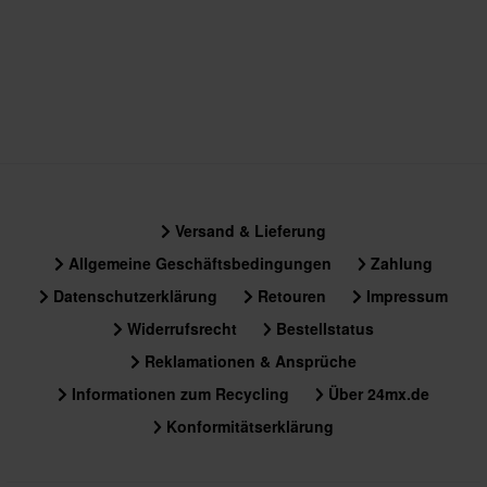
125 x 825 x 110 mm
Lenker Windham Mid Platin-Grau
160 x 830 x 60 mm
Lenker Raptor - Schwarz
195 x 875 x 100 mm
Lenker Carmichael Schwarz
105 x 830 x 60 mm
Lenker Honda Mini - Silber
Versand & Lieferung
195 x 875 x 100 mm
Allgemeine Geschäftsbedingungen
Zahlung
Lenker Raptor - Silber
Datenschutzerklärung
Retouren
Impressum
195 x 875 x 100 mm
Lenker Kx Low H=71 B=60 Grau
Widerrufsrecht
Bestellstatus
120 x 820 x 100 mm
Reklamationen & Ansprüche
Cr Low Lenker - Silber
Informationen zum Recycling
Über 24mx.de
195 x 875 x 100 mm
Konformitätserklärung
Lenker Sx Race - Schwarz
195 x 875 x 100 mm