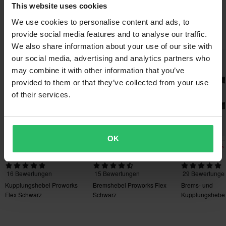
This website uses cookies
Kostenloser Versand über 200€*
Kit RFX Race Flexible
Clutch Lever
Assembly
Bestellungen über 200€ werden kostenlos versendet! *Bitte
We use cookies to personalise content and ads, to
Das könnte dir auch gefallen
beachten: Dies gilt nicht für sperrige Produkte!
provide social media features and to analyse our traffic.
We also share information about your use of our site with
60-Tage-Rückgaberecht*
Hammerpreis!
Hammerpreis!
our social media, advertising and analytics partners who
Du kannst deine Bestellung innerhalb von 60 Tagen
may combine it with other information that you’ve
zurückgeben. Rücksendekosten fallen an. *Das Rückgaberecht
provided to them or that they’ve collected from your use
gilt nicht für personalisierte oder speziell angefertigte Produkte.
of their services.
Weitere Einzelheiten und Bedingungen findest du in der Rubrik
Kundenbetreuung-Bereich
.
OK
-30%
-33%
-37%
22,99 €
21,99 €
24,99 €
32,99 €
32,59 €
39,90 €
16 Bewertungen
15 Bewertungen
29 Bewertunge
Kupplungshebel Proworks
Bremshebel Proworks Flex
Brems- und
Flex Schwarz
Schwarz
Kupplungshebel 
APT Set