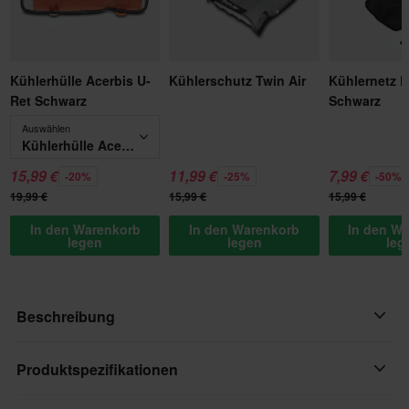
Kühlerhülle Acerbis U-
Kühlerschutz Twin Air
Kühlernetz P
Ret Schwarz
Schwarz
Auswählen
Kühlerhülle Acerbis U-Ret Schwarz
15,99 €
11,99 €
7,99 €
-20%
-25%
-50%
19,99 €
15,99 €
15,99 €
In den Warenkorb
In den Warenkorb
In den W
legen
legen
leg
Beschreibung
Hiermit erhält der Kühler etwas Farbe! Der Kühler ist ein
Produktspezifikationen
wichtiger und einer der empfindlichsten Teile des Motorrads,