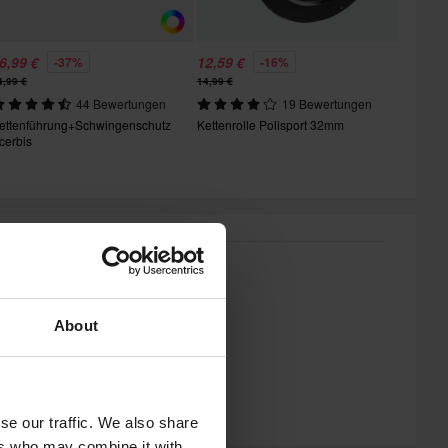
6,99 €
12,59 €
-37%
-16%
4,99 €
14,99 €
44 Bewertungen
19 Bewertungen
ettenführung+Schwingenschutz
Kettenrolle Polisport 32mm
cerbis
About
se our traffic. We also share
ers who may combine it with