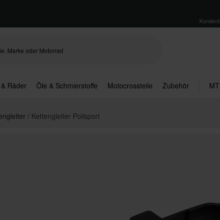
Kundenb
 & Räder
Öle & Schmierstoffe
Motocrossteile
Zubehör
MT
engleiter
Kettengleiter Polisport