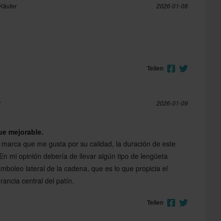
 Käufer
2026-01-08
Teilen
r
2026-01-09
ue mejorable.
 marca que me gusta por su calidad, la duración de este
En mi opinión debería de llevar algún tipo de lengüeta
bamboleo lateral de la cadena, que es lo que propicia el
ancia central del patín.
Teilen