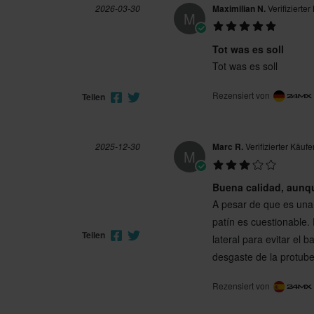
2026-03-30
Maximilian N.
Verifizierter
M
Tot was es soll
Tot was es soll
Rezensiert von
Teilen
2025-12-30
Marc R.
Verifizierter Käufe
M
Buena calidad, aunq
A pesar de que es una
patín es cuestionable. 
Teilen
lateral para evitar el 
desgaste de la protuber
Rezensiert von