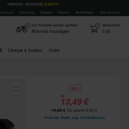
ONROAD - BESUCHE
XLMOTO
etreuung
Fahrzeuge
Magazin
Marken
Bestellstatus
Über 24mx.de
Die Produkte werden gefiltert
Warenkorb
0
0
Motorrad hinzufügen
0,00
B
Lifestyle & Outdoor
Outlet
-33%
Ab
13,49 €
19,99 €
Du sparst 6,50 €
Preis ink. MwSt., zzgl.
Versandkosten