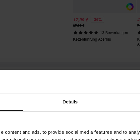
chten: Dies gilt nicht für
17,99 €
4
-36%
27,99 €
7
13 Bewertungen
ben. Rücksendekosten fallen an.
Kettenführung Acerbis
K
A
l angefertigte Produkte. Weitere
nbetreuung-Bereich
.
Das denken unsere Kunden
Details
e content and ads, to provide social media features and to analy
 our site with our social media, advertising and analytics partn