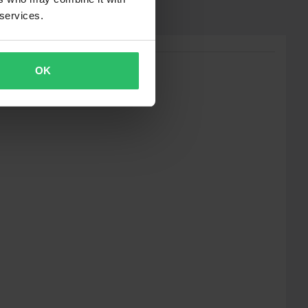
 services.
OK