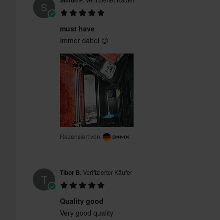
Simon P.
S
must have
Immer dabei 😉
Rezensiert von
Tibor B.
Verifizierter Käufer
T
Quality good
Very good quality