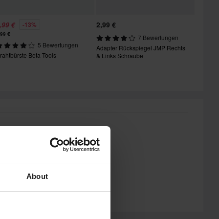
,99 €
2,99 €
-13%
,99 €
7 Bewertungen
5 Bewertungen
Adapter Rückspiegel JMP Rechts
rahtbürste Beta Tools
& Links Schraube
About