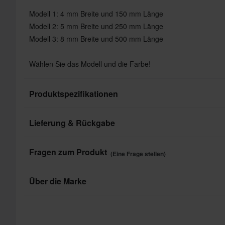
Modell 1: 4 mm Breite und 150 mm Länge
Modell 2: 5 mm Breite und 250 mm Länge
Modell 3: 8 mm Breite und 500 mm Länge
Wählen Sie das Modell und die Farbe!
Produktspezifikationen
Lieferung & Rückgabe
Farbe
Marke
Schnelle Lieferungen
Fragen zum Produkt
(Eine Frage stellen)
Täglich versenden wir Bestellungen quer durch ganz Europa.
Paketmaße
4x150
damit die Produkte so schnell wie möglich ankommen!
Eine Frage stellen
Über die Marke
Tiefpreisgarantie
8X50
Proworks bietet preiswerte Werkzeuge und Zubehör, die in d
Wir bemühen uns, die besten Preise zu halten. Solltest du d
im Transportfahrzeug nicht fehlen dürfen. Mit Produkten wi