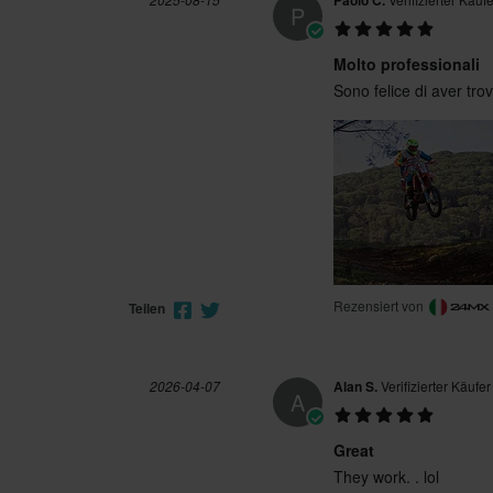
Paolo C.
P
Molto professionali
Sono felice di aver tr
Rezensiert von
Teilen
2026-04-07
Alan S.
Verifizierter Käufer
A
Great
They work. . lol