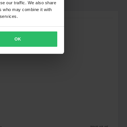
se our traffic. We also share
ers who may combine it with
 services.
OK
r
2018-10-15