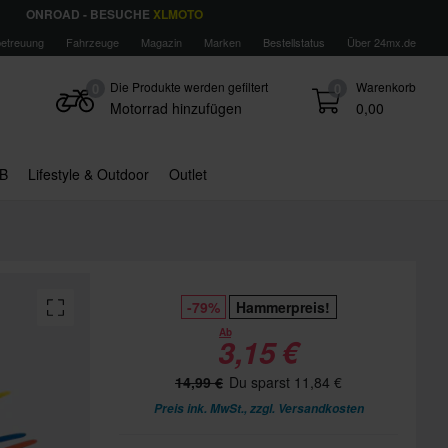
ONROAD - BESUCHE
XLMOTO
etreuung
Fahrzeuge
Magazin
Marken
Bestellstatus
Über 24mx.de
Die Produkte werden gefiltert
Warenkorb
0
0
Motorrad hinzufügen
0,00
B
Lifestyle & Outdoor
Outlet
-79%
Hammerpreis!
Ab
3,15 €
14,99 €
Du sparst 11,84 €
Preis ink. MwSt., zzgl.
Versandkosten