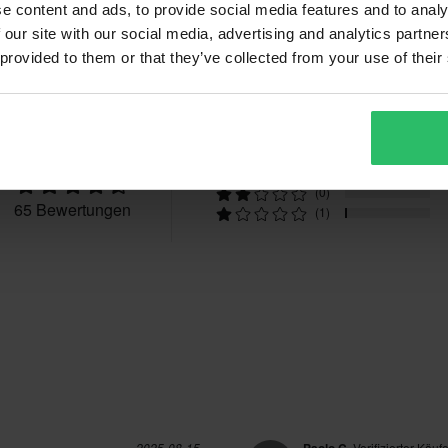
e content and ads, to provide social media features and to analy
 our site with our social media, advertising and analytics partn
 provided to them or that they’ve collected from your use of their
Bewertungen
4.5
(43)
(16)
(5)
(0)
65 Bewertungen
(1)
2025-08-15
Verifizierter Käufe