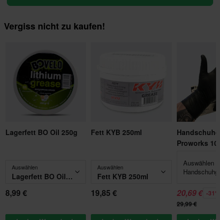
Vergiss nicht zu kaufen!
Lagerfett BO Oil 250g
Fett KYB 250ml
Handschuhe
Proworks 10
Auswählen -
Auswählen
Auswählen
Handschuhg
Lagerfett BO Oil 250g
Fett KYB 250ml
8,99 €
19,85 €
20,69 €
-31
29,99 €