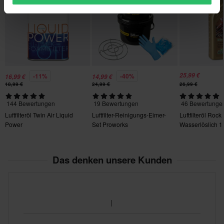
25,99 €
-11%
-40%
16,99 €
14,99 €
18,99 €
24,99 €
26,99 €
144 Bewertungen
19 Bewertungen
46 Bewertunge
Luftfilteröl Twin Air Liquid
Luftfilter-Reinigungs-Eimer-
Luftfilteröl Rock 
Power
Set Proworks
Wasserlöslich 1
Das denken unsere Kunden