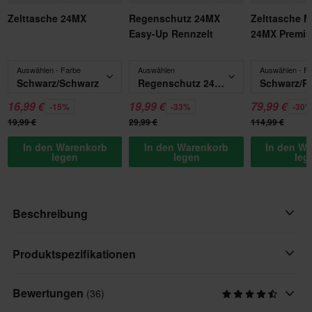
Zelttasche 24MX
Regenschutz 24MX
Zelttasche M
Easy-Up Rennzelt
24MX Premi
Auswählen - Farbe
Auswählen
Auswählen - F
Schwarz/Schwarz
Regenschutz 24MX Easy-Up Rennzelt
Schwarz/R
16,99 €
19,99 €
79,99 €
-15%
-33%
-30
19,99 €
29,99 €
114,99 €
In den Warenkorb
In den Warenkorb
In den W
legen
legen
leg
Beschreibung
ENTHÄLT NUR 6X3 DACHPLANE – RAHMEN FÜR RENNZELTE
Produktspezifikationen
NICHT ENTHALTEN
Bewertungen
(36)
Marke
Ist das 24MX Rennzelt zu klein für dich? Hier hast du die