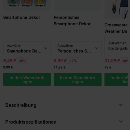
Smartphone Dekor
Persönliches
Smartphone Dekor
Crossweste 
Weather Dull
Auswählen -
Auswählen
Auswählen
Kleidergröße
Smartphone Dekor
Persönliches Smartphone Dekor
6,49 €
9,99 €
31,99 €
-35%
-17%
-60
9,99 €
11,99 €
79 €
In den Warenkorb
In den Warenkorb
In den W
legen
legen
leg
Beschreibung
Das Raven RV-Two Crossshirt wurde für alle entwickelt, die auf
Produktspezifikationen
der Strecke Wert auf Komfort und Style legen. Seine extraleichte