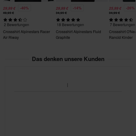
L
-40%
-14%
-26%
29,99 €
29,99 €
25,99 €
115 x 270 x 35 mm
49,95 €
34,95 €
34,99 €
2 Bewertungen
18 Bewertungen
7 Bewertungen
Crossshirt Alpinestars Racer
Crossshirt Alpinestars Fluid
Crossshirt O'Ne
Air Riway
Graphite
Rancid Kinder
Das denken unsere Kunden