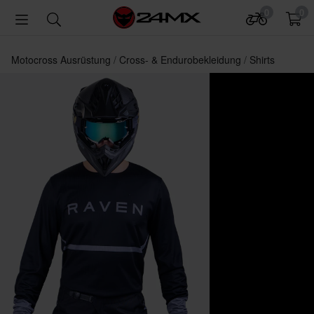
0
0
Motocross Ausrüstung
Cross- & Endurobekleidung
Shirts