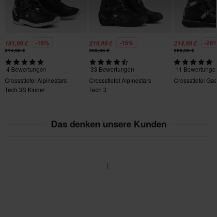
376 x 547 x 146 mm
37
355 x 425 x 120 mm
-15%
-15%
-26
181,99 €
219,99 €
214,99 €
32
214,95 €
259,95 €
289,99 €
360 x 425 x 125 mm
4 Bewertungen
33 Bewertungen
11 Bewertunge
40
Crossstiefel Alpinestars
Crossstiefel Alpinestars
Crossstiefel Ga
Tech 3S Kinder
Tech 3
365 x 480 x 125 mm
38
360 x 415 x 115 mm
Das denken unsere Kunden
42
370 x 480 x 115 mm
34
355 x 415 x 120 mm
Zertifizierungsnorm
CE EN 13634