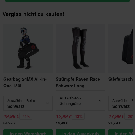
Vergiss nicht zu kaufen!
Gearbag 24MX All-In-
Strümpfe Raven Race
Stiefeltasch
One 150L
Schwarz Lang
Auswählen -
Auswählen - Farbe
Auswählen - F
Schuhgröße
Schwarz
Schwarz
49,99 €
12,99 €
17,99 €
-41%
-13%
-28
84,99 €
14,99 €
24,99 €
In den Warenkorb
In den Warenkorb
In den W