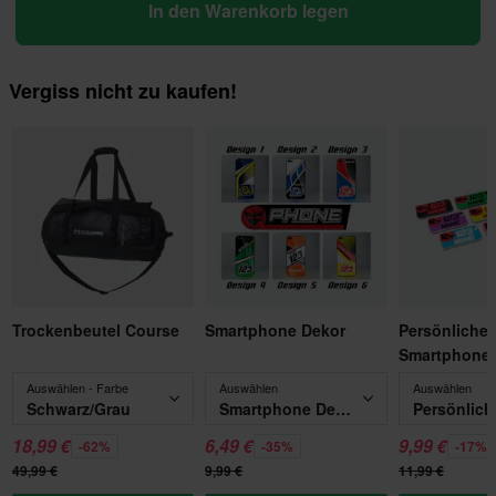
In den Warenkorb legen
Vergiss nicht zu kaufen!
Trockenbeutel Course
Smartphone Dekor
Persönliche
Smartphone 
Auswählen - Farbe
Auswählen
Auswählen
Schwarz/Grau
Smartphone Dekor
18,99 €
6,49 €
9,99 €
-62%
-35%
-17%
49,99 €
9,99 €
11,99 €