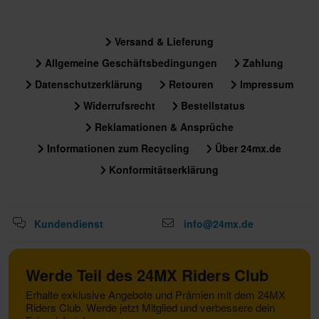
Versand & Lieferung
Allgemeine Geschäftsbedingungen
Zahlung
Datenschutzerklärung
Retouren
Impressum
Widerrufsrecht
Bestellstatus
Reklamationen & Ansprüche
Informationen zum Recycling
Über 24mx.de
Konformitätserklärung
Kundendienst
info@24mx.de
Werde Teil des 24MX Riders Club
Erhalte exklusive Angebote und Prämien mit dem 24MX
Riders Club. Werde jetzt Mitglied und verbessere dein