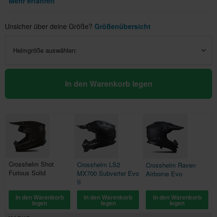
Mehr erfahren
Unsicher über deine Größe?
Größenübersicht
Helmgröße auswählen:
In den Warenkorb legen
Crosshelm Shot
Crosshelm LS2
Crosshelm Raven
Furious Solid
MX700 Subverter Evo
Airborne Evo
II
In den Warenkorb
In den Warenkorb
In den Warenkorb
legen
legen
legen