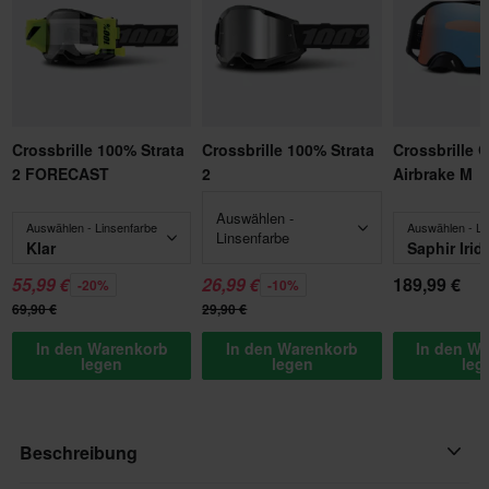
Crossbrille 100% Strata
Crossbrille 100% Strata
Crossbrille 
2 FORECAST
2
Airbrake M
Auswählen -
Auswählen - Linsenfarbe
Auswählen - Li
Linsenfarbe
Klar
Saphir Irid
55,99 €
26,99 €
189,99 €
-20%
-10%
69,90 €
29,90 €
In den Warenkorb
In den Warenkorb
In den W
legen
legen
leg
Beschreibung