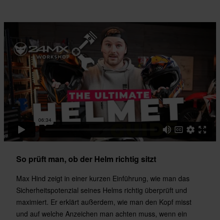
310 x 385 x 255 mm
XXL
340 x 405 x 280 mm
L
310 x 390 x 255 mm
M
315 x 390 x 255 mm
XS
295 x 360 x 235 mm
XL
335 x 405 x 285 mm
Zertifizierungsnorm
So prüft man, ob der Helm richtig sitzt
DOT, ECE 22.06
Max Hind zeigt in einer kurzen Einführung, wie man das
Sicherheitspotenzial seines Helms richtig überprüft und
maximiert. Er erklärt außerdem, wie man den Kopf misst
und auf welche Anzeichen man achten muss, wenn ein