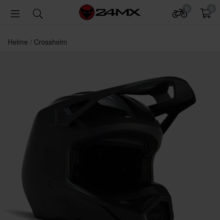
0
0
Helme
Crosshelm