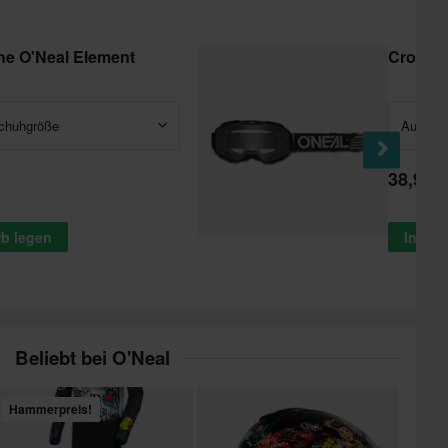
e O'Neal Element
Crossbr
chuhgröße
Auswähl
38,99 €
rb legen
In de
Beliebt bei O'Neal
Hammerpreis!