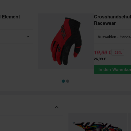
 Element
Crosshandschuh
Racewear
Auswählen - Hands
19,99 €
-26%
26,99 €
In den Warenko