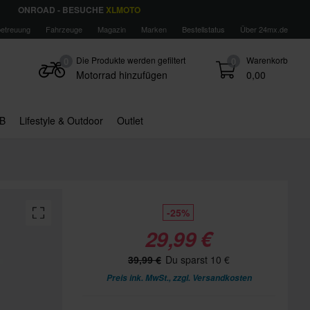
ONROAD - BESUCHE
XLMOTO
etreuung
Fahrzeuge
Magazin
Marken
Bestellstatus
Über 24mx.de
Die Produkte werden gefiltert
Warenkorb
0
0
Motorrad hinzufügen
0,00
B
Lifestyle & Outdoor
Outlet
-25%
29,99 €
39,99 €
Du sparst 10 €
Preis ink. MwSt., zzgl.
Versandkosten