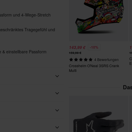
Passform und 4-Wege-Stretch
ngeschränktes Tragegefühl und
143,99 €
1
-10%
e & einstellbare Passform
159,99 €
1
C
4 Bewertungen
E
Crosshelm O'Neal 3SRS Crank
Multi
Das
Touchscreen
Erwachsene
O'Neal