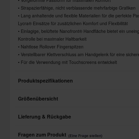
• Strapazierfähige, nicht verblassende mehrfarbige Grafiken
• Lang anhaltende und flexible Materialien für die perfekte 
Lycra® Einsätze für zusätzlichen Komfort und Flexibilität
• Einlagige, belüftete Nanofront® Handfläche bietet ein unei
Kontrolle bei maximaler Haltbarkeit
• Nahtlose Rollover Fingerspitzen
• Verstellbarer Klettverschluss am Handgelenk für eine sicher
• Für die Verwendung mit Touchscreens entwickelt
Produktspezifikationen
Größenübersicht
Eigenschaften des
Handschuhs
Lieferung & Rückgabe
Produkt Nutzer
Schnelle Lieferungen
Fragen zum Produkt
(Eine Frage stellen)
Marke