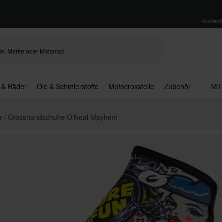
Kundenb
 & Räder
Öle & Schmierstoffe
Motocrossteile
Zubehör
MT
e
Crosshandschuhe O'Neal Mayhem