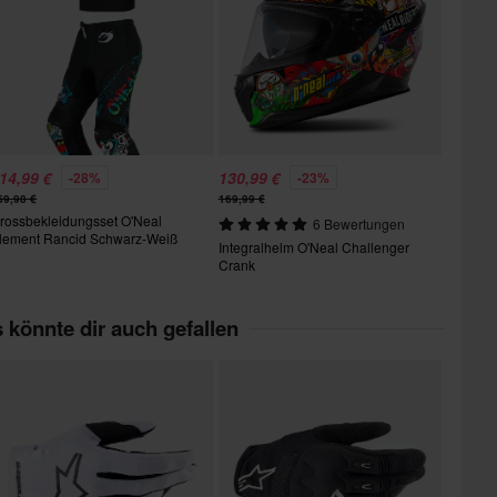
14,99 €
130,99 €
-28%
-23%
59,98 €
169,99 €
rossbekleidungsset O'Neal
6 Bewertungen
lement Rancid Schwarz-Weiß
Integralhelm O'Neal Challenger
Crank
 könnte dir auch gefallen