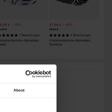
8,99 €
47,99 €
-12%
-40%
2,95 €
79,95 €
7 Bewertungen
4 Bewertungen
rosshandschuhe Alpinestars
Crosshandschuhe Alpinestars
adar
Techdura
About