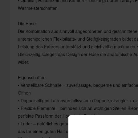
• Qualität, Haltbarkeit und Komfort – bestätigt durch Taddys 
Weltmeisterschaften
Die Hose:
Die Kombination aus sinnvoll angeordneten und geschnittenen
unterschiedlichen Flexibilitäts- und Steifigkeitsgraden bildet 
Leistung des Fahrers unterstützt und gleichzeitig maximalen 
Gleichzeitig spiegelt das Design der Hose die anatomische A
wider.
Eigenschaften:
• Verstellbare Schnalle – zuverlässige, bequeme und einfach
Öffnen
• Doppelseitiges Taillenverstellsystem (Doppelkreisregler + e
• Flexible Elemente – befinden sich an wichtigen Stellen Biet
perfekte Passform der Hose trotz Protektoren
• Leder – natürliches genarbtes Leder von höchster Qualität 
das für einen guten Halt und ein angenehmes Gefühl auf de