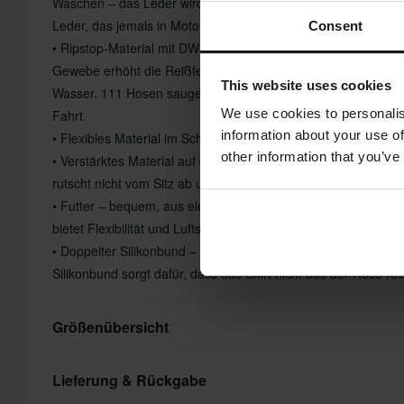
Waschen – das Leder wird nicht steif und verliert nicht an Ela
Leder, das jemals in Motorradhosen verwendet wurde
Consent
• Ripstop-Material mit DWR-Finish (Durable Water Repellent) 
Gewebe erhöht die Reißfestigkeit erheblich und die DWR verh
This website uses cookies
Wasser. 111 Hosen saugen sich nicht mit Wasser voll und tro
We use cookies to personalis
Fahrt.
information about your use of
• Flexibles Material im Schritt – Bewegungsfreiheit + keine N
other information that you’ve
• Verstärktes Material auf der Rückseite der Hose – abriebfest
rutscht nicht vom Sitz ab und unterstützt die Bounce-Funktion
• Futter – bequem, aus einem Material, das maximalen Komfort
bietet Flexibilität und Luftstrom
• Doppelter Silikonbund – Hose bleibt an Ort und Stelle Hose 
Silikonbund sorgt dafür, dass das Shirt nicht aus der Hose rut
Größenübersicht
Lieferung & Rückgabe