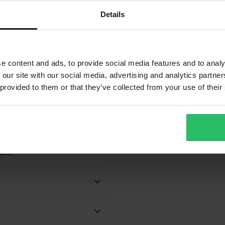
stizität Wahrscheinlich das beste
Details
Das charakteristische Rip-Stop-
indert das Eindringen von
cknen schnell während der
e content and ads, to provide social media features and to analy
 our site with our social media, advertising and analytics partn
ähte im empfindlichen Bereich
 provided to them or that they’ve collected from your use of their
 und gleichzeitig rutschfest –
 am Sitz
 bietet – klebt nicht am Körper,
rutscht nicht herunter und der
scht.