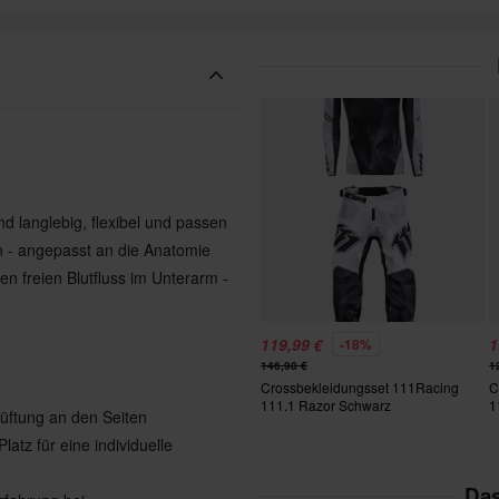
nd langlebig, flexibel und passen
ign - angepasst an die Anatomie
n freien Blutfluss im Unterarm -
119,99 €
1
-18%
146,98 €
1
Crossbekleidungsset 111Racing
C
111.1 Razor Schwarz
1
lüftung an den Seiten
latz für eine individuelle
Das