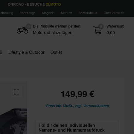
ONROAD - BESUCHE
XLMOTO
etreuung
Fahrzeuge
Magazin
Marken
Bestellstatus
Über 24mx.de
Die Produkte werden gefiltert
Warenkorb
0
0
Motorrad hinzufügen
0,00
B
Lifestyle & Outdoor
Outlet
149,99 €
Preis ink. MwSt., zzgl.
Versandkosten
Hol dir deinen individuellen
Namens- und Nummernaufdruck