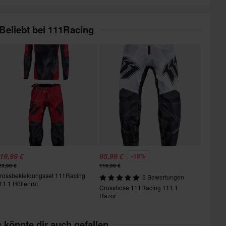
Beliebt bei 111Racing
19,99 €
95,99 €
-18%
23,98 €
116,99 €
rossbekleidungsset 111Racing
5 Bewertungen
11.1 Höllenrot
Crosshose 111Racing 111.1
Razor
 könnte dir auch gefallen