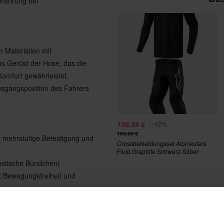
Erfahrung bei
 Materialien mit
das Gerüst der Hose, das die
Komfort gewährleistet.
usgangsposition des Fahrers
136,99 €
-12%
154,90 €
e mehrstufige Befestigung und
Crossbekleidungsset Alpinestars
Fluid Graphite Schwarz-Silber
lastische Bündchen)
et Bewegungsfreiheit und
mit wasserdichter Oberfläche,
m Motorrad sorgt Nach dem