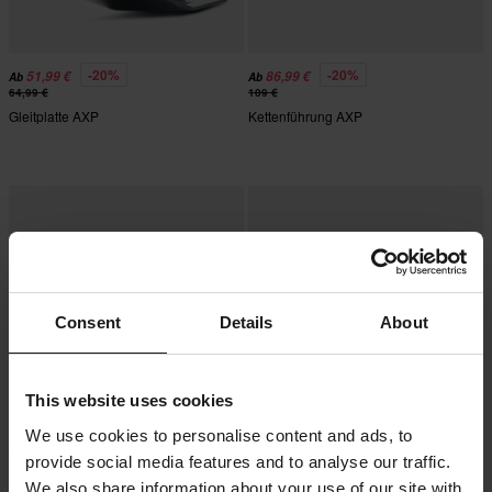
-20%
-20%
51,99 €
86,99 €
Ab
Ab
64,99 €
109 €
Gleitplatte AXP
Kettenführung AXP
Consent
Details
About
This website uses cookies
We use cookies to personalise content and ads, to
55,45 €
-10%
27,99 €
provide social media features and to analyse our traffic.
31,26 €
Schwingenschutz AXP
Umlenkungsschutzplatte AXP
We also share information about your use of our site with