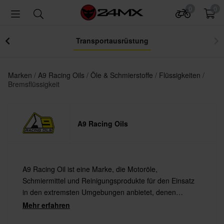
0
0
Transportausrüstung
Marken
A9 Racing Oils
Öle & Schmierstoffe
Flüssigkeiten
Bremsflüssigkeit
A9 Racing Oils
A9 Racing Oil ist eine Marke, die Motoröle,
Schmiermittel und Reinigungsprodukte für den Einsatz
in den extremsten Umgebungen anbietet, denen
Motoren und Motorräder ausgesetzt sind
Mehr erfahren