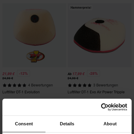
Hammerpreis!
-12%
-28%
21,99 €
17,99 €
Ab
24,99 €
24,99 €
4 Bewertungen
3 Bewertungen
Luftfilter DT-1 Evolution
Luftfilter DT-1 Evo Air Power Tripple
Consent
Details
About