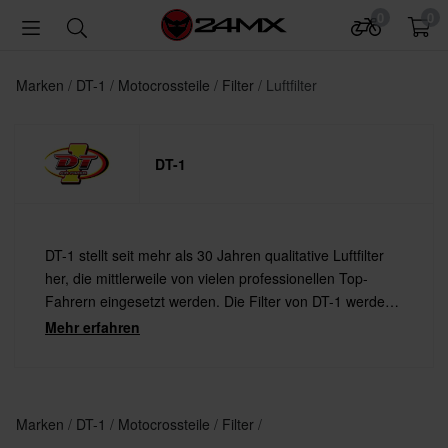
0
0
Marken
DT-1
Motocrossteile
Filter
Luftfilter
DT-1
DT-1 stellt seit mehr als 30 Jahren qualitative Luftfilter
her, die mittlerweile von vielen professionellen Top-
Fahrern eingesetzt werden. Die Filter von DT-1 werden
aus dem besten beschichteten, doppellagigen Schaum
Mehr erfahren
hergestellt, den es auf dem Markt gibt und sorgen für
maximalen Luftstrom.
Marken
DT-1
Motocrossteile
Filter