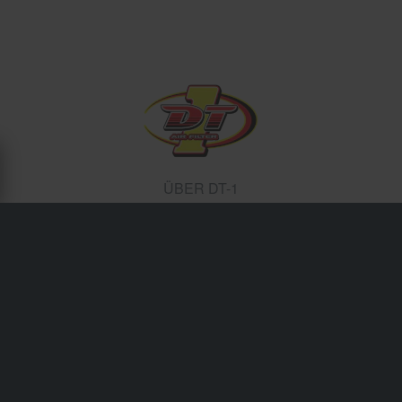
ÜBER DT-1
Seit über 30 Jahren stellt DT-1 qualitativ hochwertige
Luftfilter und Abdeckungen her, die sowohl von
Amateuren als auch von Profifahrern des Motorsports
eingesetzt werden. Die Luftfilter von DT-1 sind dafür
bekannt, für das gewisse Etwas auf der Strecke zu sorgen
und sich von anderen Luftfiltern auf dem Markt
abzuheben. Sie verfügen über eine zusätzliche Neopren-
Schicht und sind aus dem besten beschichteten,
doppellagigen Schaum hergestellt, der momentan auf
dem Markt existiert und bieten maximale Luftzirkulation.