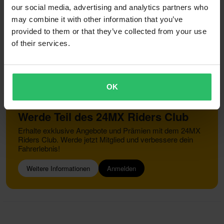
our social media, advertising and analytics partners who
Reklamationen & Ansprüche
may combine it with other information that you’ve
Informationen zum Recycling
Über 24mx.de
provided to them or that they’ve collected from your use
Konformitätserklärung
of their services.
Kundendienst
info@24mx.de
OK
Werde Teil des 24MX Riders Club
Erhalte exklusive Angebote und Prämien mit dem 24MX
Riders Club. Werde jetzt Mitglied und verbessere dein
Fahrerlebnis!
Weitere Informationen
Anmelden