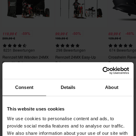
-59%
-50%
-46%
119,99 €
99,99 €
69,99 €
289,99 €
199,99 €
129,99 €
8231 Bewertungen
298 Bewertungen
674 Bewertung
Rennzelt Mit Wänden 24MX
Rennzelt 24MX Easy-Up
Crosshelm Rave
Easy-Up Schwarz
Schwarz
Evo
Consent
Details
About
Versand & Lieferung
This website uses cookies
Allgemeine Geschäftsbedingungen
Zahlung
We use cookies to personalise content and ads, to
Datenschutzerklärung
Retouren
Impressum
provide social media features and to analyse our traffic.
We also share information about your use of our site with
Widerrufsrecht
Bestellstatus