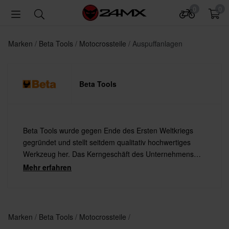
0
0
Marken
Beta Tools
Motocrossteile
Auspuffanlagen
Beta Tools
Beta Tools wurde gegen Ende des Ersten Weltkriegs
gegründet und stellt seitdem qualitativ hochwertiges
Werkzeug her. Das Kerngeschäft des Unternehmens
bildet seit dem Zweiten Weltkrieg die Herstellung
Mehr erfahren
professioneller Handwerkzeuge.
Marken
Beta Tools
Motocrossteile