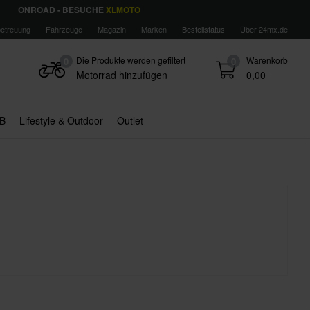
ONROAD - BESUCHE
XLMOTO
etreuung
Fahrzeuge
Magazin
Marken
Bestellstatus
Über 24mx.de
Die Produkte werden gefiltert
Warenkorb
0
0
Motorrad hinzufügen
0,00
B
Lifestyle & Outdoor
Outlet