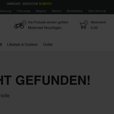
ONROAD - BESUCHE
XLMOTO
etreuung
Fahrzeuge
Magazin
Marken
Bestellstatus
Über 24mx.de
Die Produkte werden gefiltert
Warenkorb
0
0
Motorrad hinzufügen
0,00
B
Lifestyle & Outdoor
Outlet
HT GEFUNDEN!
tolle