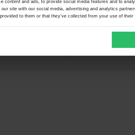
e content and ads, to provide social media features and to analy
 our site with our social media, advertising and analytics partn
69,99 €
119,99 €
-46%
-5
 provided to them or that they’ve collected from your use of their
129,99 €
289,99 €
ngen
671 Bewertungen
1
 Schwarz
Crosshelm Raven Airborne Evo
Rennzelt Mit
Easy-Up Grau