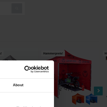
s!
Hammerpreis!
H
About