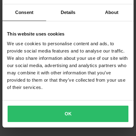
Consent
Details
About
This website uses cookies
-25%
5,99 €
Ab
7,99 €
We use cookies to personalise content and ads, to
5 Bewertungen
provide social media features and to analyse our traffic.
Kettenschloss JMT 530
We also share information about your use of our site with
our social media, advertising and analytics partners who
may combine it with other information that you’ve
provided to them or that they’ve collected from your use
of their services.
OK