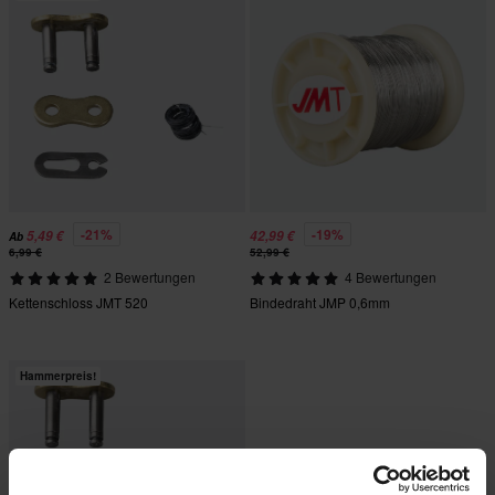
-21%
-19%
5,49 €
42,99 €
Ab
6,99 €
52,99 €
2 Bewertungen
4 Bewertungen
Kettenschloss JMT 520
Bindedraht JMP 0,6mm
Hammerpreis!