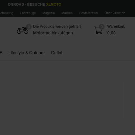
ONROAD - BESUCHE
XLMOTO
etreuung
Fahrzeuge
Magazin
Marken
Bestellstatus
Über 24mx.de
Die Produkte werden gefiltert
Warenkorb
0
0
Motorrad hinzufügen
0,00
B
Lifestyle & Outdoor
Outlet