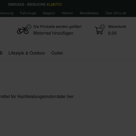
ONROAD - BESUCHE
XLMOTO
etreuung
Fahrzeuge
Magazin
Marken
Bestellstatus
Über 24mx.de
Die Produkte werden gefiltert
Warenkorb
0
0
Motorrad hinzufügen
0,00
B
Lifestyle & Outdoor
Outlet
lmittel für Hochleistungsmotorräder her.