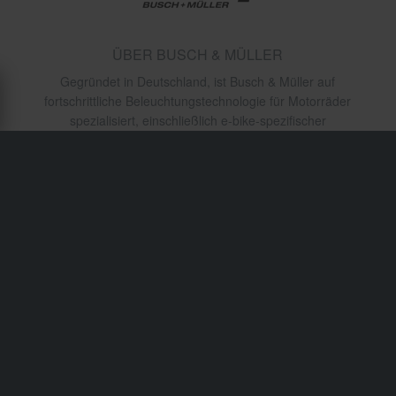
ÜBER BUSCH & MÜLLER
Gegründet in Deutschland, ist Busch & Müller auf
fortschrittliche Beleuchtungstechnologie für Motorräder
spezialisiert, einschließlich e-bike-spezifischer
Scheinwerfer und Rücklichter. Bekannt für ihre StVZO-
zertifizierten Optiken und ihre Langlebigkeit bieten ihre
Lichter überlegene Sichtbarkeit und Energieeffizienz. Ihre
technische Präzision macht sie zu einer
vertrauenswürdigen Wahl für Stadtpendler und Touring-
Motorradfahrer.
Versand & Lieferung
Allgemeine Geschäftsbedingungen
Zahlung
Datenschutzerklärung
Retouren
Impressum