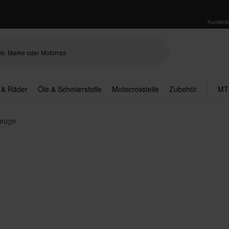
Kundenb
 & Räder
Öle & Schmierstoffe
Motocrossteile
Zubehör
MT
zeuge