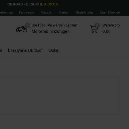
ONROAD - BESUCHE
XLMOTO
etreuung
Fahrzeuge
Magazin
Marken
Bestellstatus
Über 24mx.de
Die Produkte werden gefiltert
Warenkorb
0
0
Motorrad hinzufügen
0,00
B
Lifestyle & Outdoor
Outlet