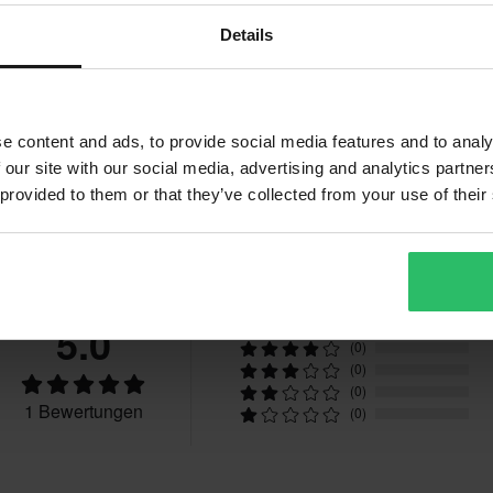
Details
L
262 x 319 x 178 mm
chten: Dies gilt nicht für
S
160 x 295 x 70 mm
M
150 x 305 x 75 mm
e content and ads, to provide social media features and to analy
XXL
262 x 319 x 178 mm
 our site with our social media, advertising and analytics partn
XL
262 x 319 x 178 mm
ben. Rücksendekosten fallen an.
 provided to them or that they’ve collected from your use of their
l angefertigte Produkte. Weitere
XS
145 x 330 x 80 mm
nbetreuung-Bereich
.
Bewertungen
3XL
262 x 319 x 178 mm
5.0
(1)
(0)
(0)
(0)
1 Bewertungen
(0)