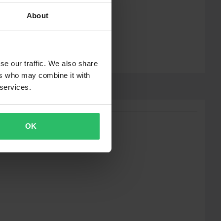
About
se our traffic. We also share
ers who may combine it with
 services.
OK