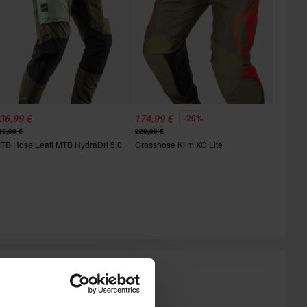
36,99 €
174,99 €
-20%
49,00 €
220,00 €
TB Hose Leatt MTB HydraDri 5.0
Crosshose Klim XC Lite