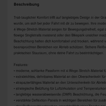
Beschreibung
Trail-tauglicher Komfort trifft auf langlebiges Design in der Gra
wurde, um sich bei jeder Fahrt mit dir zu bewegen. Ihre mod
4-Wege-Stretch-Material sorgen für Bewegungsfreiheit, egal 
flowige Singletrails meisterst oder den Bikepark unsicher ma
Beschichtung halten dich komfortabel und trocken, während ve
beanspruchten Bereichen vor Abrieb schützen. Sichere Reißv
praktischen Stauraum, ohne deine Fahrt zu beeinträchtigen.
Features:
• moderne, schlanke Passform mit 4-Wege-Stretch-Material fü
• extraleichtes, dehnbares Material an den Oberschenkeln fü
• strapazierfähiges Material an den Unterschenkeln für Abriebf
• strategische Belüftung für Luftzirkulation und Temperaturkon
• langlebige wasserabweisende (DWR) Beschichtung, die Feu
• verstärkte Deflextion-Panels in wichtigen Bereichen für zusä
• drei Reißverschlusstaschen, einschließlich einer Tasche am