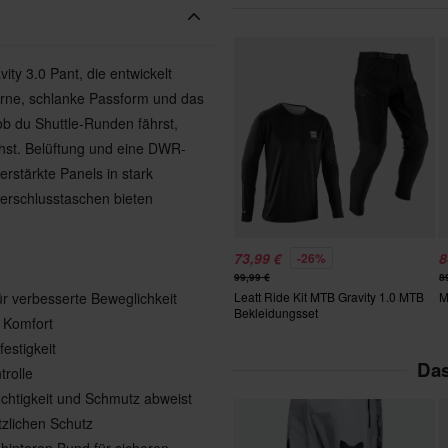
vity 3.0 Pant, die entwickelt
erne, schlanke Passform und das
ob du Shuttle-Runden fährst,
chst. Belüftung und eine DWR-
rstärkte Panels in stark
erschlusstaschen bieten
73,99 €
8
-26%
99,99 €
8
r verbesserte Beweglichkeit
Leatt Ride Kit MTB Gravity 1.0 MTB
M
Bekleidungsset
r Komfort
estigkeit
Das
trolle
chtigkeit und Schmutz abweist
tzlichen Schutz
 hinteren Bund für sicheren