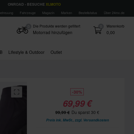
ONROAD - BESUCHE
XLMOTO
etreuung
Fahrzeuge
Magazin
Marken
Bestellstatus
Über 24mx.de
Die Produkte werden gefiltert
Warenkorb
0
0
Motorrad hinzufügen
0,00
B
Lifestyle & Outdoor
Outlet
-30%
69,99 €
99,99 €
Du sparst 30 €
Preis ink. MwSt., zzgl.
Versandkosten