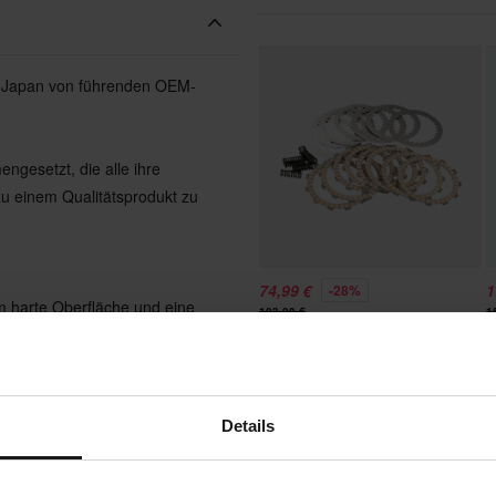
in Japan von führenden OEM-
gesetzt, die alle ihre
zu einem Qualitätsprodukt zu
74,99 €
1
-28%
em harte Oberfläche und eine
103,99 €
1
eitig den Gesamtverschleiß der
87 Bewertungen
Kupplungssatz ProX Komplett
R
e extrem hohe Festigkeit
Details
Das
nötigt wird, was zu einer 3 %
en