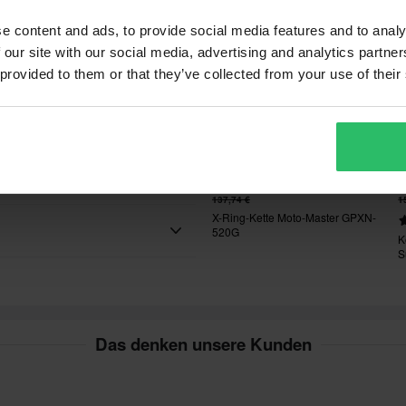
gliche Dehnung zu reduzieren
e content and ads, to provide social media features and to analy
 our site with our social media, advertising and analytics partn
 provided to them or that they’ve collected from your use of their
109,99 €
1
-20%
137,74 €
1
 Wir tun immer unser Bestes,
X-Ring-Kette Moto-Master GPXN-
520G
K
S
n für Motorräder, Motocross,
ennoch einen besseren Preis bei
an Kolben, Dichtungen, Lagern,
 Unsere Preisgarantie gilt
n braucht..
Das denken unsere Kunden