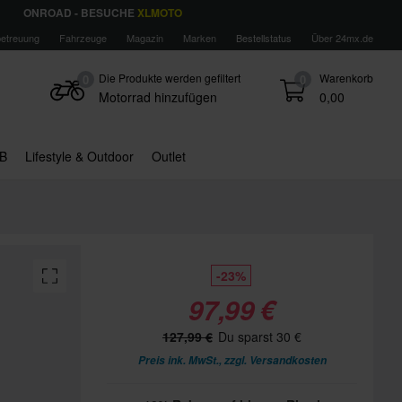
ONROAD - BESUCHE
XLMOTO
etreuung
Fahrzeuge
Magazin
Marken
Bestellstatus
Über 24mx.de
Die Produkte werden gefiltert
Warenkorb
0
0
Motorrad hinzufügen
0,00
B
Lifestyle & Outdoor
Outlet
-23%
97,99 €
127,99 €
Du sparst 30 €
Preis ink. MwSt., zzgl.
Versandkosten