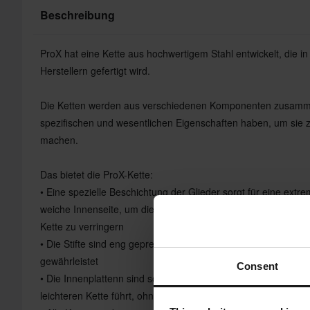
Beschreibung
ProX hat eine Kette aus hochwertigem Stahl entwickelt, die 
Herstellern gefertigt wird.
Die Ketten werden aus verschiedenen Komponenten zusammen
spezifischen und wesentlichen Eigenschaften haben, um sie 
machen.
Das bietet die ProX-Kette:
• Eine spezielle Beschichtung der Glieder sorgt für eine extr
weiche Innenseite, um die Festigkeit zu erhöhen und gleichz
Kette zu verringern
• Die Stifte sind eng gepresst und vierfach gestanzt, was ein
gewährleistet
Consent
• Die Innenplattenn sind so geformt, dass weniger Material be
leichteren Kette führt, ohne die Zugfestigkeit zu beeinträchtig