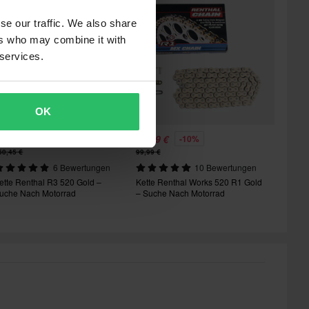
se our traffic. We also share
ers who may combine it with
 services.
OK
03,99 €
89,99 €
-31%
-10%
50,45 €
99,99 €
6 Bewertungen
10 Bewertungen
ette Renthal R3 520 Gold –
Kette Renthal Works 520 R1 Gold
uche Nach Motorrad
– Suche Nach Motorrad