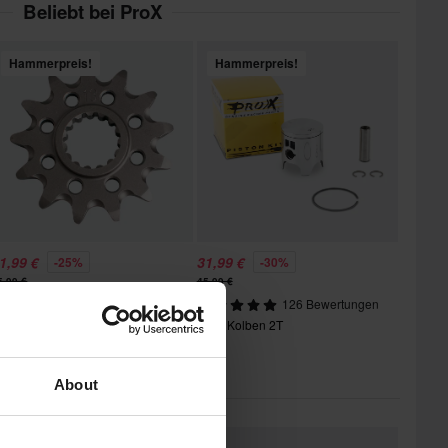
Beliebt bei ProX
Hammerpreis!
Hammerpreis!
1,99 €
31,99 €
-25%
-30%
5,99 €
45,99 €
323 Bewertungen
126 Bewertungen
itzel ProX
ProX Kolben 2T
About
 könnte dir auch gefallen