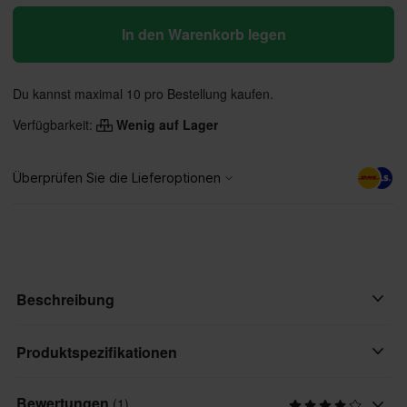
In den Warenkorb legen
Du kannst maximal 10 pro Bestellung kaufen.
Verfügbarkeit:
Wenig auf Lager
Beschreibung
• Gebogener Schirm mit strukturierter Kappe
Produktspezifikationen
• Snapback
• Twill-Vorderseite, Poly-Mesh-Stoff auf der Rückseite
Bewertungen
(1)