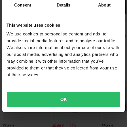
Bestellungen über 200€ werden kostenlos versendet! *Bitte
Consent
Details
About
Militärgrün/Schwarz
beachten: Dies gilt nicht für sperrige Produkte!
142 x 129 x 87 mm
-36%
-47%
-42%
31,99 €
44,99 €
54,99 €
Senden
60-Tage-Rückgaberecht*
This website uses cookies
49,95 €
84,95 €
94,95 €
Crossshirt Alpinestars Racer
Hoodie Alpinestars Blaze
Du kannst deine Bestellung innerhalb von 60 Tagen
We use cookies to personalise content and ads, to
3 Bewertungen
Portl
V3
zurückgeben. Rücksendekosten fallen an. *Das Rückgaberecht
provide social media features and to analyse our traffic.
Hoodie Alpinest
gilt nicht für personalisierte oder speziell angefertigte Produkte.
Sessions V3
We also share information about your use of our site with
Weitere Einzelheiten und Bedingungen findest du in der Rubrik
our social media, advertising and analytics partners who
Kundenbetreuung-Bereich
.
may combine it with other information that you’ve
Das könnte dir auch gefallen
provided to them or that they’ve collected from your use
of their services.
OK
27,99 €
44,99 €
-11%
30,99 €