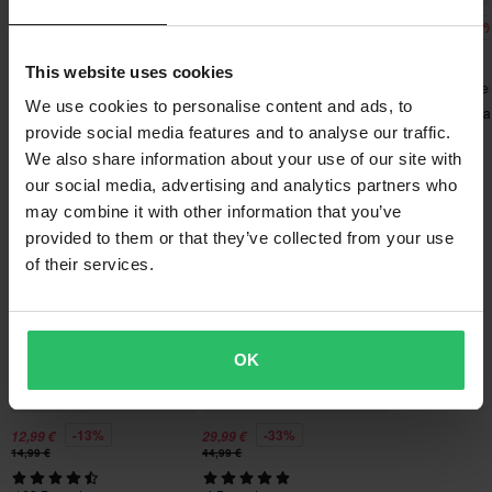
-27%
-35%
-38
72,99 €
128,99 €
248,99 €
Senden
60-Tage-Rückgaberecht*
99,99 €
199,00 €
399,00 €
Brustschutz Leatt 4.5 Evo
This website uses cookies
Du kannst deine Bestellung innerhalb von 60 Tagen
79 Bewertungen
18 Bewertunge
zurückgeben. Rücksendekosten fallen an. *Das Rückgaberecht
We use cookies to personalise content and ads, to
Knieschützer Leatt Dual
Crossstiefel Leat
gilt nicht für personalisierte oder speziell angefertigte Produkte.
provide social media features and to analyse our traffic.
Axis Schwarz
Weitere Einzelheiten und Bedingungen findest du in der Rubrik
We also share information about your use of our site with
Kundenbetreuung-Bereich
.
our social media, advertising and analytics partners who
Das könnte dir auch gefallen
may combine it with other information that you’ve
provided to them or that they’ve collected from your use
Hammerpreis!
of their services.
OK
-13%
-33%
12,99 €
29,99 €
14,99 €
44,99 €