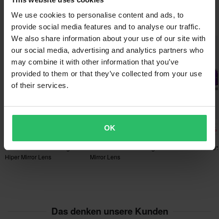
• Lufteinlässe erhöhen die Luftzirkulation und verbessern die
Weitere Einzelheiten und Bedingungen findest du in der Rubrik
Feuchtigkeitsableitung
We use cookies to personalise content and ads, to
Kundenbetreuung-Bereich
.
Das könnte dir auch gefallen
• Kontur-Kompressionsversiegelungs-Technologie, um die
provide social media features and to analyse our traffic.
Schutzbrille an Ort und Stelle zu halten
We also share information about your use of our site with
• Neuartiges Schweiß-Sammel-Management und
our social media, advertising and analytics partners who
Ableitungssystem
may combine it with other information that you’ve
• 3-lagiger perforierter Gesichtsschaum leitet Schweiß ab und
provided to them or that they’ve collected from your use
erhöht Belüftung
of their services.
• Ultra-breites 48-mm-Band mit dickem Silikonstreifen für
maximalen Halt
• Abnehmbarer Nasenschutz für zusätzliche Abwehr von Dreck
OK
-27%
-23%
-31%
101,99 €
99,99 €
89,99 €
und Steinschlag
139,90 €
129,90 €
129,90 €
Crossbrille 100% Armega
Crossbrille 100% Armega
Crossbrille 10
Hiper Mirror Lens
Mirror Lens
Das denken unsere Kunden