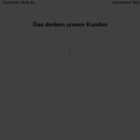
Outlander Moto 4L
Alpinestars Tec
Pack MX
Das denken unsere Kunden