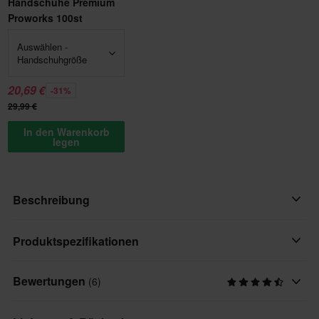
Handschuhe Premium
Proworks 100st
Auswählen -
Handschuhgröße
20,69 €
-31%
29,99 €
In den Warenkorb
legen
Beschreibung
Clipschloss für CZ 520 Ketten.
Produktspezifikationen
Bewertungen
(6)
Marke
CZ