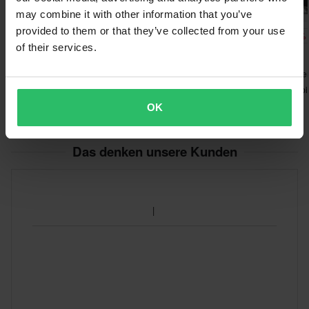
may combine it with other information that you’ve
provided to them or that they’ve collected from your use
-20%
-27%
-20%
143,99 €
79,99 €
95,99 €
of their services.
179,95 €
109,99 €
119,95 €
104 Bewertungen
37 Bewertungen
86 Bewertunge
Protektorenjacke
Brustschutz O'Neal SPLIT
Brustschutz Alpi
Alpinestars Bionic Action V2
LITE V.22
Bionic Action
OK
Das denken unsere Kunden