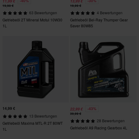
-40%
-30%
11,99 €
13,99 €
19,98 €
19,99 €
63 Bewertungen
4 Bewertungen
Getriebeöl 2T Mineral Motul 10W30
Getriebeöl Bel-Ray Thumper Gear
1L
Saver 80W85
14,99 €
-43%
22,99 €
39,99 €
13 Bewertungen
28 Bewertungen
Getriebeöl Maxima MTL-R 2T 80WT
Getriebeöl A9 Racing Gearbox 4L
1L