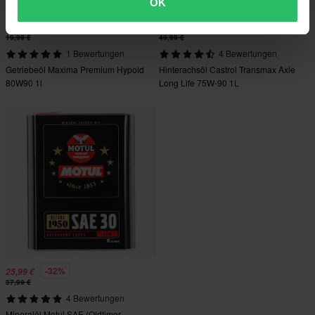
OK
-10%
-20%
17,99 €
39,99 €
19,99 €
49,99 €
1 Bewertungen
4 Bewertungen
Getriebeöl Maxima Premium Hypoid
Hinterachsöl Castrol Transmax Axle
80W90 1l
Long Life 75W-90 1L
-32%
25,99 €
37,99 €
4 Bewertungen
Mineralöl Motul SAE (Oldtimer-