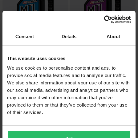
Consent
Details
About
14,99 €
14,99 €
7 Bewertungen
11 Bewertungen
This website uses cookies
Getriebeöl Maxima MTL-E 2T 85WT
Getriebeöl Maxima MTL-XL 2T
1L
75WT 1L
We use cookies to personalise content and ads, to
provide social media features and to analyse our traffic.
We also share information about your use of our site with
our social media, advertising and analytics partners who
may combine it with other information that you’ve
provided to them or that they’ve collected from your use
of their services.