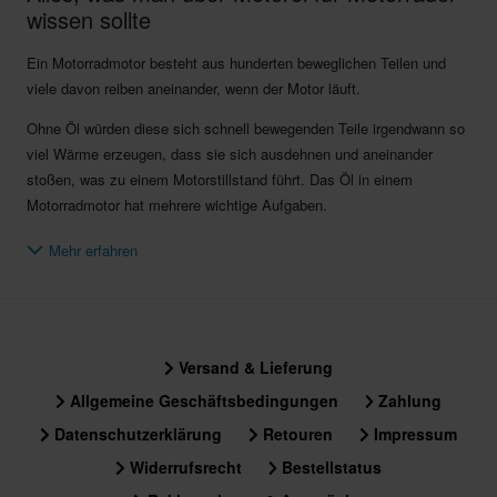
wissen sollte
Ein Motorradmotor besteht aus hunderten beweglichen Teilen und
viele davon reiben aneinander, wenn der Motor läuft.
Ohne Öl würden diese sich schnell bewegenden Teile irgendwann so
viel Wärme erzeugen, dass sie sich ausdehnen und aneinander
stoßen, was zu einem Motorstillstand führt. Das Öl in einem
Motorradmotor hat mehrere wichtige Aufgaben.
Zunächst einmal bildet das Motoröl eine schützende Schicht
Mehr erfahren
zwischen Oberflächen und Bauteilen, damit sich diese frei bewegen
können. Außerdem hält das Öl den Motor auf einer sicheren
Betriebstemperatur, da sich schnell bewegende Metallteile Wärme
erzeugen.
Versand & Lieferung
Eine weitere, wichtige Aufgabe des Motorradöls besteht darin,
Allgemeine Geschäftsbedingungen
Zahlung
schädliche Partikel abzufangen. Bei diesen Partikeln handelt es sich
Datenschutzerklärung
Retouren
Impressum
entweder um ein Nebenprodukt des Verbrennungsprozesses, wie
zum Beispiel Carbon oder Körner, oder um kleinste Metallpartikel aus
Widerrufsrecht
Bestellstatus
den Motorbauteilen.