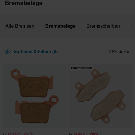
Bremsbeläge
Alle Bremsen
Bremsbeläge
Bremsscheiben
B
Sortieren & Filtern (0)
7 Produkte
Hammerpreis!
-30%
-30%
15,99 €
15,99 €
Ab
Ab