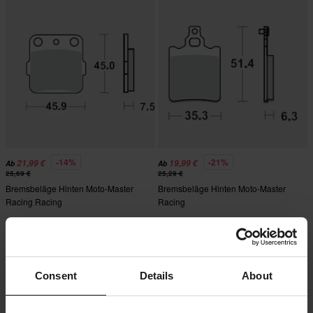
-14%
-21%
21,99 €
19,99 €
Ab
Ab
25,69 €
25,29 €
Bremsbeläge Hinten Moto-Master
Bremsbeläge Hinten Moto-Master
Racing Racing
Racing
Consent
Details
About