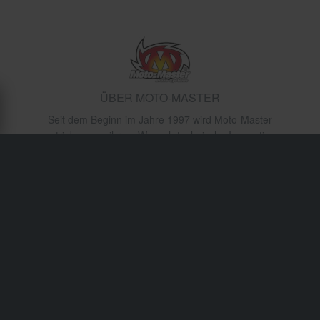
ÜBER MOTO-MASTER
Seit dem Beginn im Jahre 1997 wird Moto-Master
angetrieben von ihrem Wunsch technische Innovationen
zu erschaffen im Bereich der Bremsscheiben und
Ersatzteile. Ihre „ultra-leichten Scheiben“ und
„Flammenscheiben“ sind einige der vielen Innovationen,
die Moto-Masters in den guten Ruf gebracht haben, einer
der weltweit führenden Hersteller von Bremsscheiben zu
sein. Seitdem Moto-Master gegründet wurde, haben sie
zusammen mit ihren Profifahrern, Erfolge gesammelt und
viele AMA-, Europa- und WM-Titel eingeholt. Durch
umfassende Forschung und Entwicklung haben Moto-
Masters Produkte gezeigt, dass sie eine bedeutende
Leistungssteigerung bewirken als auch eine verbesserte