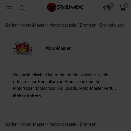
0
0
Marken
Moto-Master
Motocrossteile
Bremsen
Bremsbeläge
Moto-Master
Das holländische Unternehmen Moto-Master ist ein
erfolgreicher Hersteller von Bremsscheiben für
Motorräder, Motocross und Quads. Moto-Master verfügt
über eines der größten Sortimente von Bremsscheiben
Mehr erfahren
auf dem Markt - immer bereit, Kundenwünschen und -
ansprüchen gerecht zu werden. Alle Bremsscheiben von
Moto-Master sind TÜV geprüft.
Marken
Moto-Master
Motocrossteile
Bremsen