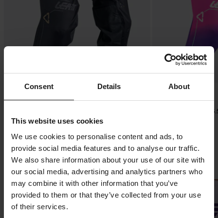
Consent
Details
About
-38%
-36%
122,99 €
126,99 €
Ab
Ab
199 €
199 €
Crosshose Leatt Moto 5.5 I.K.S V26 Schwarz
Crosshose Leatt Moto 5.
This website uses cookies
We use cookies to personalise content and ads, to
provide social media features and to analyse our traffic.
We also share information about your use of our site with
Neue MX-Shirts
our social media, advertising and analytics partners who
may combine it with other information that you’ve
Hammerpreis!
Hammerpreis!
provided to them or that they’ve collected from your use
of their services.