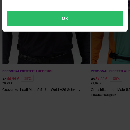
OK
PERSONALISIERTER AUFDRUCK
PERSONALISIERTER AU
-29%
-35%
56,99 €
51,99 €
Ab
Ab
79,99 €
79,99 €
Crosstrikot Leatt Moto 5.5 UltraWeld V26 Schwarz
Crosstrikot Leatt Moto 5
Pinata/Blaugrün