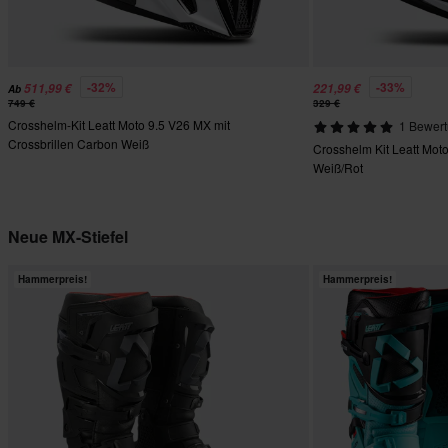
-32%
-33%
511,99 €
221,99 €
Ab
749 €
329 €
Crosshelm-Kit Leatt Moto 9.5 V26 MX mit
1 Bewer
Crossbrillen Carbon Weiß
Crosshelm Kit Leatt Moto
Weiß/Rot
Neue MX-Stiefel
Hammerpreis!
Hammerpreis!