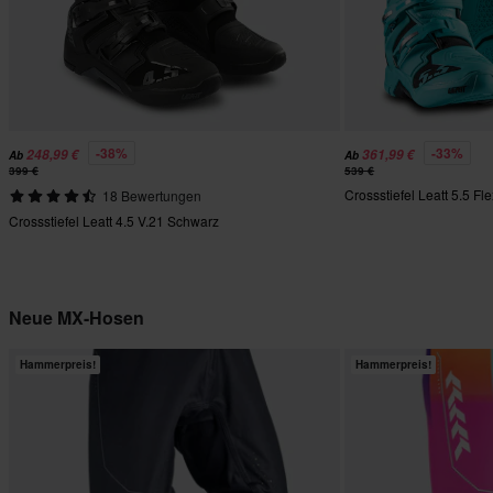
-38%
-33%
248,99 €
361,99 €
Ab
Ab
399 €
539 €
Crossstiefel Leatt 5.5 F
18 Bewertungen
Crossstiefel Leatt 4.5 V.21 Schwarz
Neue MX-Hosen
Hammerpreis!
Hammerpreis!