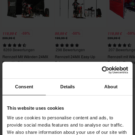
-59%
-50%
-59
119,99 €
99,99 €
119,99 €
289,99 €
199,99 €
289,99 €
8269 Bewertungen
298 Bewertungen
207 Bewertung
Rennzelt Mit Wänden 24MX
Rennzelt 24MX Easy-Up
Rennzelt mit W
Easy-Up Schwarz
Schwarz
Easy-Up-Rennze
Consent
Details
About
Versand & Lieferung
This website uses cookies
Allgemeine Geschäftsbedingungen
Zahlung
We use cookies to personalise content and ads, to
Datenschutzerklärung
Retouren
Impressum
provide social media features and to analyse our traffic.
We also share information about your use of our site with
Widerrufsrecht
Bestellstatus