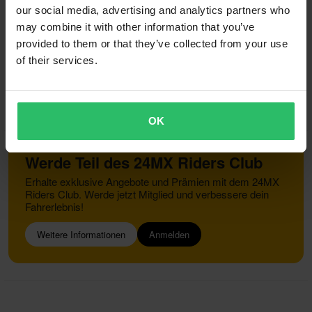
our social media, advertising and analytics partners who
Reklamationen & Ansprüche
may combine it with other information that you’ve
Informationen zum Recycling
Über 24mx.de
provided to them or that they’ve collected from your use
Konformitätserklärung
of their services.
Kundendienst
info@24mx.de
OK
Werde Teil des 24MX Riders Club
Erhalte exklusive Angebote und Prämien mit dem 24MX
Riders Club. Werde jetzt Mitglied und verbessere dein
Fahrerlebnis!
Weitere Informationen
Anmelden