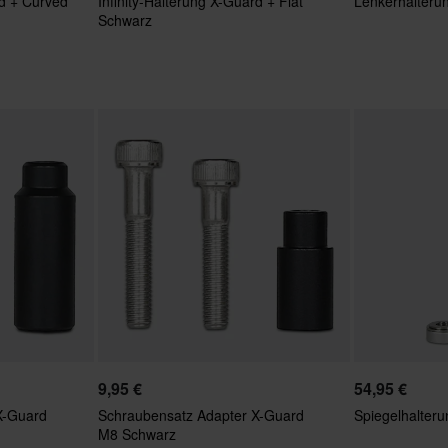
rd + Curved
Infinity-Halterung X-Guard + Flat
Lenkerhalteru
Schwarz
9,95 €
54,95 €
X-Guard
Schraubensatz Adapter X-Guard
Spiegelhalteru
M8 Schwarz