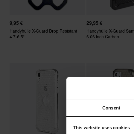
9,95 €
29,95 €
Handyhülle X-Guard Drop Resistant
Handyhülle X-Guard Sa
4.7-6.5“
6.06 inch Carbon
Consent
This website uses cookies