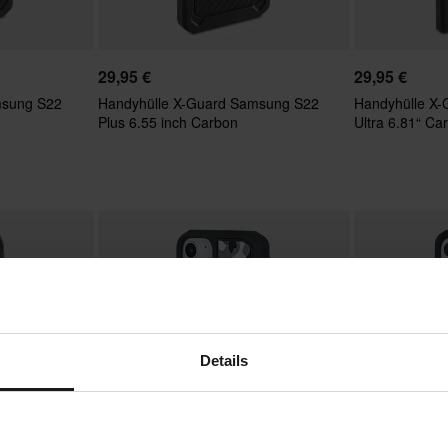
29,95 €
29,95 €
msung S22
Handyhülle X-Guard Samsung S22
Handyhülle X
Plus 6.55 inch Carbon
Ultra 6.81“ Ca
Details