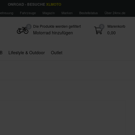
ONROAD - BESUCHE
XLMOTO
etreuung
Fahrzeuge
Magazin
Marken
Bestellstatus
Über 24mx.de
Die Produkte werden gefiltert
Warenkorb
0
0
Motorrad hinzufügen
0,00
B
Lifestyle & Outdoor
Outlet