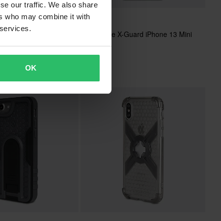
se our traffic. We also share
ers who may combine it with
32,95 €
 services.
Guard iPhone 12/12
Handyhülle X-Guard iPhone 13 Mini
on
Carbon
OK