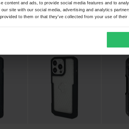
e content and ads, to provide social media features and to analy
 our site with our social media, advertising and analytics partn
29,95 €
32,95 €
 provided to them or that they’ve collected from your use of their
one 111/XR
Handyhülle X-Guard iPhone 12 Mini
Handyhülle X-
Transparent
Pro/Max Carb