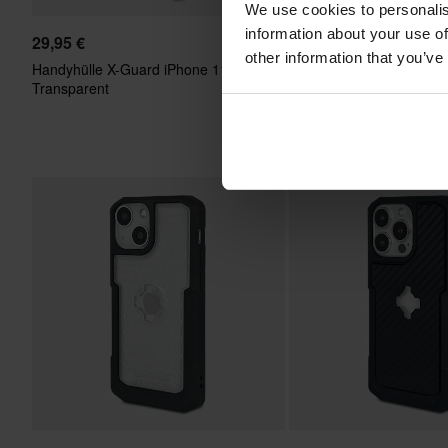
We use cookies to personalis
information about your use of
29,95 €
29,95 €
other information that you’ve
Handyhülle X-Guard iPhone 11/XR
Handyhülle X-Guard iPh
Transparent
Grau