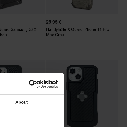
29,95 €
-Guard Samsung S22
Handyhülle X-Guard iPhone 11 Pro
rbon
Max Grau
About